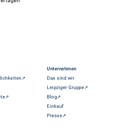
iertagen
Unternehmen
lichkeiten↗
Das sind wir
Leipziger Gruppe↗
ote↗
Blog↗
Einkauf
Presse↗