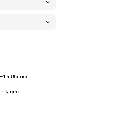
?
8–16 Uhr und
iertagen